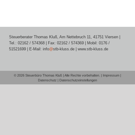
Steuerberater Thomas Kluß, Am Nettebruch 11, 41751 Viersen |
Tel.: 02162 / 574368 | Fax: 02162 / 574369 | Mobil: 0176 /
51521699 | E-Mail:
info
@
stb-kluss.de
|
www.stb-kluss.de
©
2026 Steuerbüro Thomas Kluß | Alle Rechte vorbehalten. |
Impressum
|
Datenschutz
|
Datenschutzeinstellungen